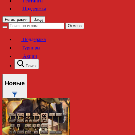
Рейтинги
Поддержка
Регистрация
Вход
Отмена
Поддержка
Турниры
Акции
Поиск
Новые