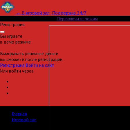
← В игровой зал
Поддержка 24/7
Вы играете в демо-режиме.
Переключите режим
и выигрывайте 
Регистрация
Вы играете
в демо режиме
Выигрывать реальные деньги
вы сможете после регистрации.
Регистрация
Войти на сайт
Или войти через:
Главная
Игровой зал
Wild Worlds