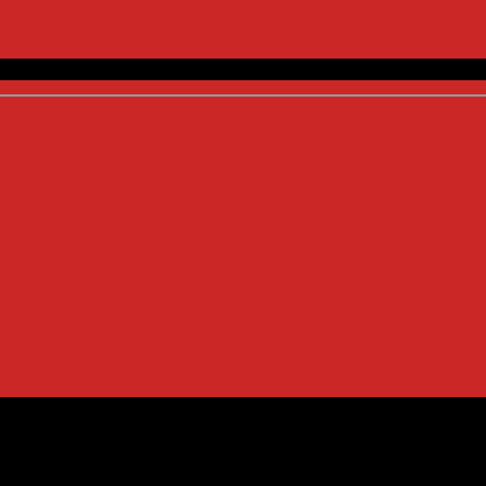
реальные деньги.