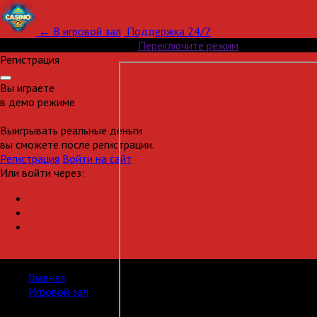
← В игровой зал
Поддержка 24/7
Вы играете в демо-режиме.
Переключите режим
и выигрывайте 
Регистрация
Вы играете
в демо режиме
Выигрывать реальные деньги
вы сможете после регистрации.
Регистрация
Войти на сайт
Или войти через:
Главная
Игровой зал
Eastern Emeralds