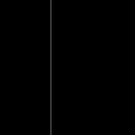
Eastern Emeralds