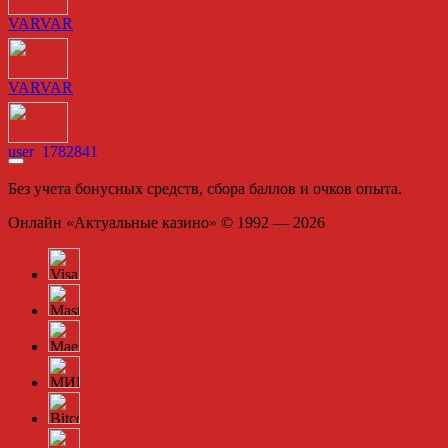
VARVAR
9 000 руб.
FairyLand 2
VARVAR
10 000 руб.
FairyLand 2
user_1782841
12 500 руб.
Без учета бонусных средств, сбора баллов и очков опыта.
Just Jewels Deluxe
Anst555
Онлайн «Актуальные казино» © 1992 — 2026
5 000 руб.
BlackJack
Anst555
6 000 руб.
BlackJack
Anst555
7 000 руб.
BlackJack
Anst555
10 400 руб.
BlackJack