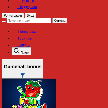
Рейтинги
Поддержка
Регистрация
Вход
Отмена
Поддержка
Турниры
Акции
Поиск
Gamehall bonus