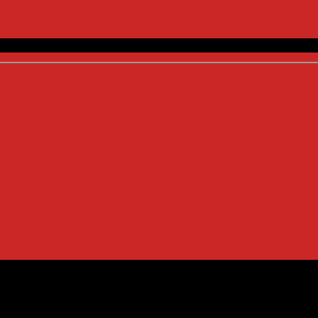
реальные деньги.