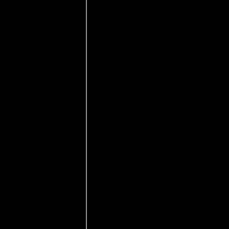
Valhalla