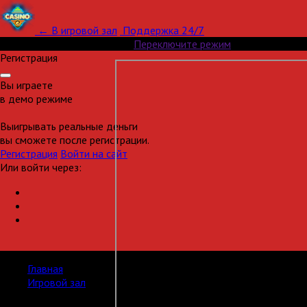
← В игровой зал
Поддержка 24/7
Вы играете в демо-режиме.
Переключите режим
и выигрывайте 
Регистрация
Вы играете
в демо режиме
Выигрывать реальные деньги
вы сможете после регистрации.
Регистрация
Войти на сайт
Или войти через:
Главная
Игровой зал
Sea Sirens