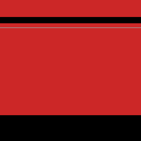
реальные деньги.