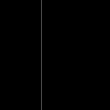
Sea Sirens