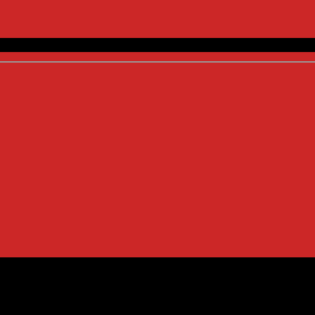
реальные деньги.