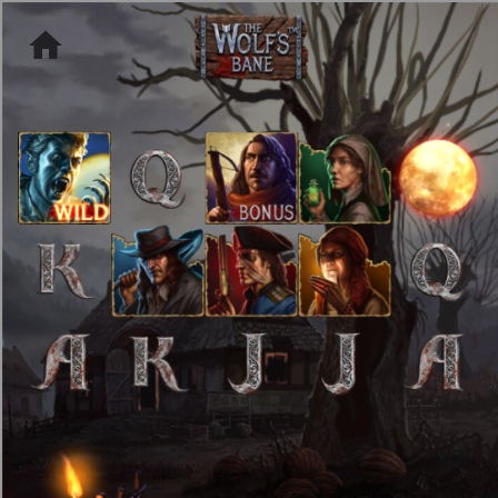
[object HTMLMetaElement]
пополнить счет