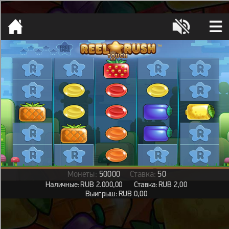
[object HTMLMetaElement]
пополнить счет