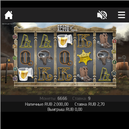
[object HTMLMetaElement]
пополнить счет