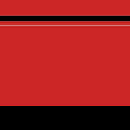
реальные деньги.