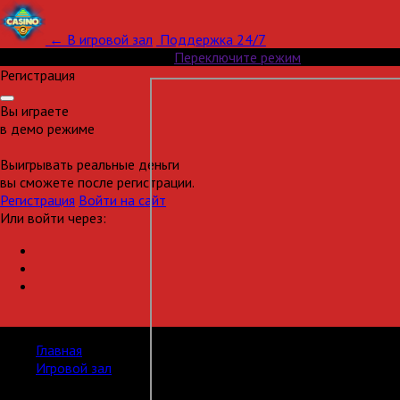
← В игровой зал
Поддержка 24/7
Вы играете в демо-режиме.
Переключите режим
и выигрывайте 
Регистрация
Вы играете
в демо режиме
Выигрывать реальные деньги
вы сможете после регистрации.
Регистрация
Войти на сайт
Или войти через:
Главная
Игровой зал
Dazzle Me