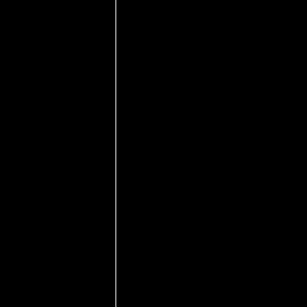
Bells on Fire HOT