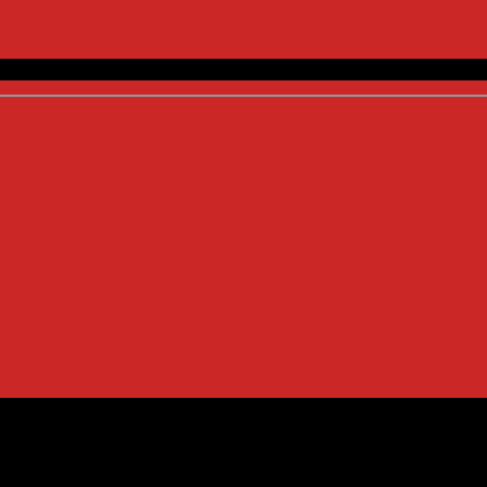
реальные деньги.