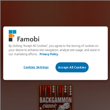
[object HTMLMetaElement]
пополнить счет